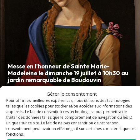
Messe en l'honneur de Sainte Marie-
Madeleine le dimanche 19 juillet à 10h30 au
jardin remarquable de Baudouvin
Gérer le consentement
Pour offrir les meilleures expériences, nous utilisons des technologies
telles que les cookies pour stocker et/ou accéder aux informations des
article
appareils. Le fait de consentir à ces technologies nous permettra de
traiter des données telles que le comportement de navigation ou les ID
uniques sur ce site. Le fait de ne pas consentir ou de retirer son
consentement peut avoir un effet négatif sur certaines caractéristiques et
fonctions.