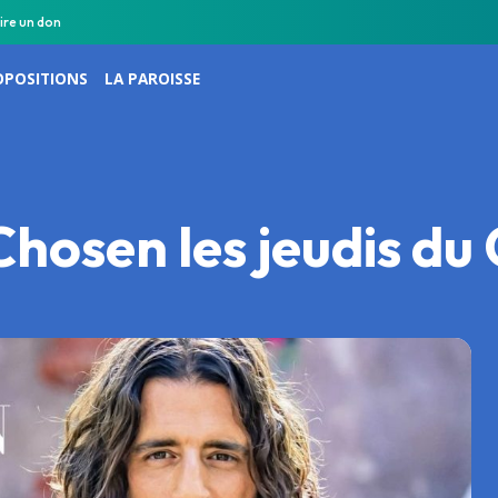
ire un don
OPOSITIONS
LA PAROISSE
Chosen les jeudis d