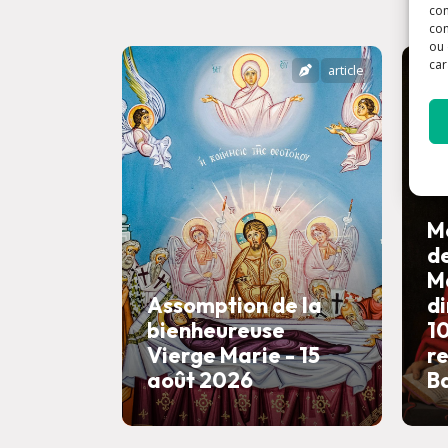
con
com
ou 
car
article
M
d
M
Assomption de la
di
bienheureuse
10
Vierge Marie - 15
r
août 2026
B