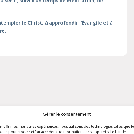
a série, suivi d’un temps de méditation, de
empler le Christ, à approfondir l’Évangile et à
re.
Gérer le consentement
articles peuvent vous intér
r offrir les meilleures expériences, nous utilisons des technologies telles que l
kies pour stocker et/ou accéder aux informations des appareils. Le fait de