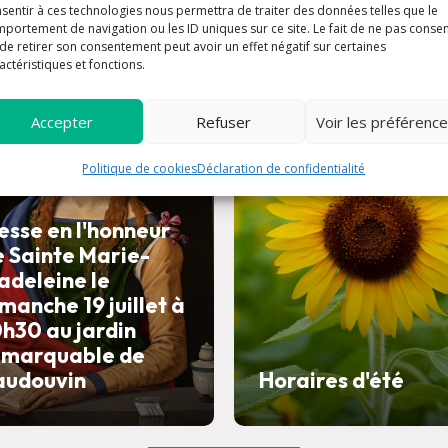
sentir à ces technologies nous permettra de traiter des données telles que le
portement de navigation ou les ID uniques sur ce site. Le fait de ne pas consen
de retirer son consentement peut avoir un effet négatif sur certaines
actéristiques et fonctions.
article
a
Accepter
Refuser
Voir les préférenc
Politique de cookies
Déclaration de confidentialité
esse en l'honneur
e Sainte Marie-
adeleine le
manche 19 juillet à
h30 au jardin
emarquable de
audouvin
Horaires d'été