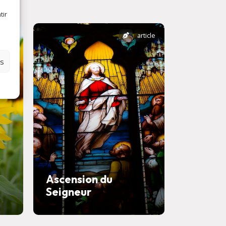
tir
rticle
article
es
Ascension du
Seigneur