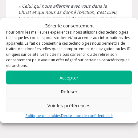
« Celui qui nous affermit avec vous dans le
Christ et qui nous as donné l’onction, c’est Dieu,
Lui qui nous as marqués de son sceau et a mis
dans nos cœur les arrhes de l’Esprit »
(2
Gérer le consentement
Corinthiens 1, 21-22)
Pour offrir les meilleures expériences, nous utilisons des technologies
telles que les cookies pour stocker et/ou accéder aux informations des
appareils. Le fait de consentir à ces technologies nous permettra de
traiter des données telles que le comportement de navigation ou les ID
INFORMATIONS PRATIQUES
uniques sur ce site. Le fait de ne pas consentir ou de retirer son
consentement peut avoir un effet négatif sur certaines caractéristiques
Contact :
Paroisse de La Valette du Var
et fonctions.
Email :
Accepter
accueil.paroisselavaletteduvar@gmail.co
m
Refuser
Téléphone :
04 94 23 19 79
Voir les préférences
Politique de cookies
Déclaration de confidentialité