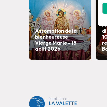
M
d
M
Assomption de la
di
bienheureuse
10
Vierge Marie - 15
r
août 2026
B