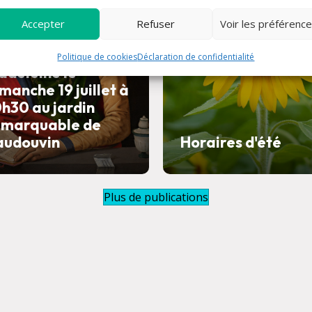
Accepter
Refuser
Voir les préférenc
esse en l'honneur
e Sainte Marie-
Politique de cookies
Déclaration de confidentialité
adeleine le
manche 19 juillet à
h30 au jardin
emarquable de
audouvin
Horaires d'été
Plus de publications