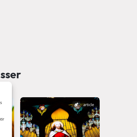
esser
es
rticle
article
tir