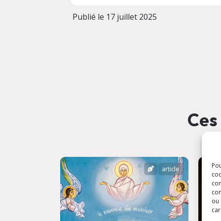
Publié le 17 juillet 2025
Ces 
Pou
article
coo
con
com
ou 
car